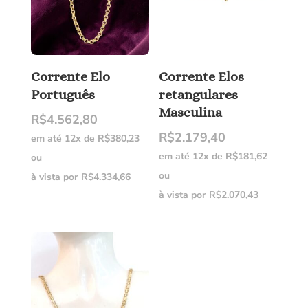
Corrente Elo
Corrente Elos
Português
retangulares
Masculina
R$
4.562,80
R$
2.179,40
em até 12x de
R$
380,23
em até 12x de
R$
181,62
ou
ou
à vista por
R$
4.334,66
à vista por
R$
2.070,43