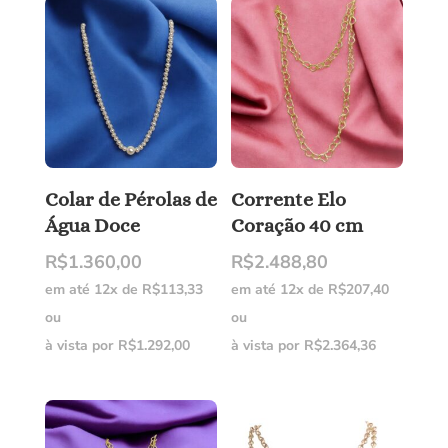
Colar de Pérolas de
Corrente Elo
Água Doce
Coração 40 cm
R$
1.360,00
R$
2.488,80
em até 12x de
R$
113,33
em até 12x de
R$
207,40
ou
ou
à vista por
R$
1.292,00
à vista por
R$
2.364,36