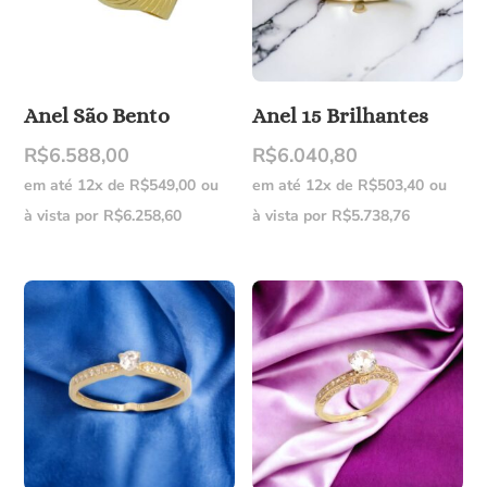
Anel São Bento
Anel 15 Brilhantes
R$
6.588,00
R$
6.040,80
em até 12x de
R$
549,00
ou
em até 12x de
R$
503,40
ou
à vista por
R$
6.258,60
à vista por
R$
5.738,76