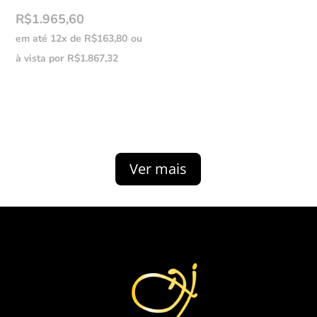
R$
1.965,60
em até 12x de
R$
163,80
ou
à vista por
R$
1.867,32
Ver mais