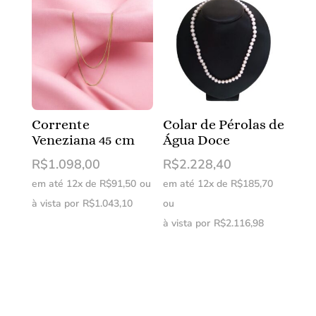
Corrente
Colar de Pérolas de
Veneziana 45 cm
Água Doce
R$
1.098,00
R$
2.228,40
em até 12x de
R$
91,50
ou
em até 12x de
R$
185,70
à vista por
R$
1.043,10
ou
à vista por
R$
2.116,98