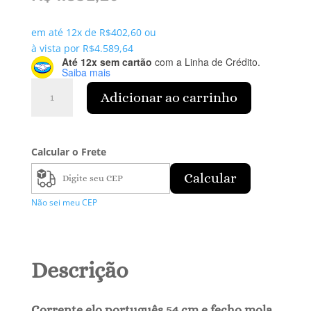
em até 12x de
R$
402,60
ou
à vista por
R$
4.589,64
Até 12x sem cartão
com a Linha de Crédito.
Saiba mais
Corrente
Adicionar ao carrinho
Elo
Português
quantidade
Calcular o Frete
Calcular
Não sei meu CEP
Descrição
Corrente elo português 54 cm e fecho mola