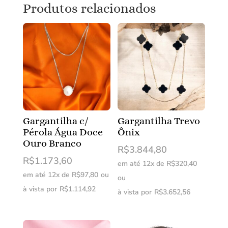
Produtos relacionados
Gargantilha c/
Gargantilha Trevo
Pérola Água Doce
Ônix
Ouro Branco
R$
3.844,80
R$
1.173,60
em até 12x de
R$
320,40
em até 12x de
R$
97,80
ou
ou
à vista por
R$
1.114,92
à vista por
R$
3.652,56