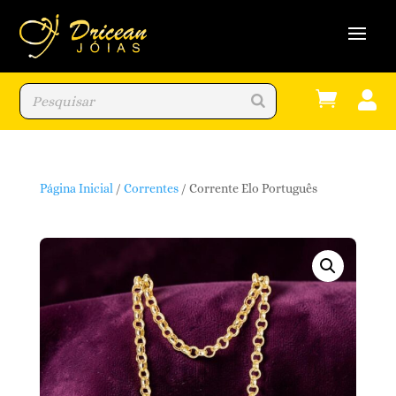


Página Inicial
/
Correntes
/ Corrente Elo Português