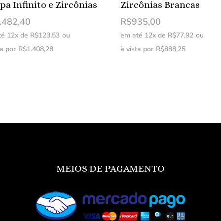
pa Infinito e Zircônias
Zircônias Brancas
.482,40
R$
935,00
té 12x de
R$
123,53
ou
em até 12x de
R$
77,92
ou
ta por
R$
1.408,28
à vista por
R$
888,25
MEIOS DE PAGAMENTO