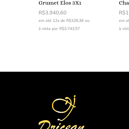
Grumet Elos 3X1
Cha
R$
3.940,60
R$
1
em até 12x de
R$
328,38
ou
em a
à vista por
R$
3.743,57
à vis