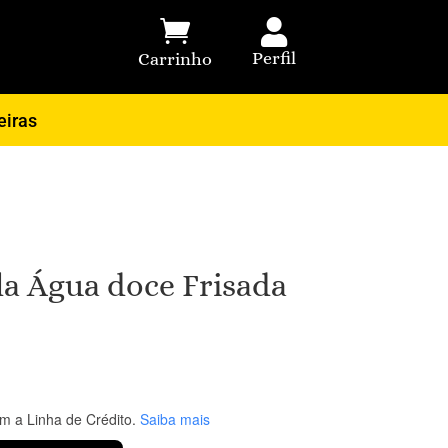


Perfil
Carrinho
eiras
la Água doce Frisada
 a Linha de Crédito.
Saiba mais