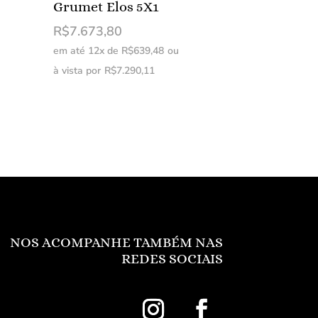
Grumet Elos 5X1
R$
7.673,80
em até 12x de
R$
639,48
ou
à vista por
R$
7.290,11
NOS ACOMPANHE TAMBÉM NAS
REDES SOCIAIS