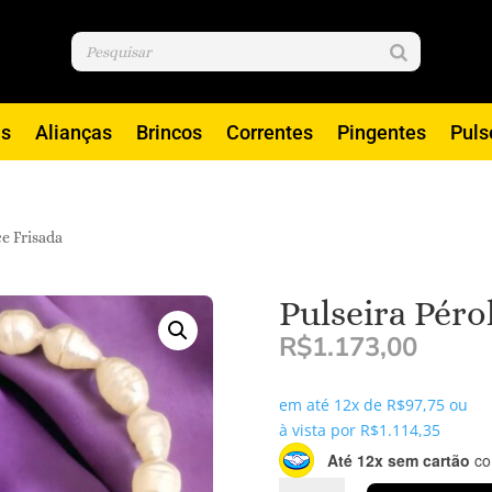
is
Alianças
Brincos
Correntes
Pingentes
Puls
ce Frisada
Pulseira Péro
R$
1.173,00
em até 12x de
R$
97,75
ou
à vista por
R$
1.114,35
Até 12x sem cartão
com
Pulseira