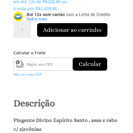
em até 12x de
R$
228,90
ou
à vista por
R$
2.609,46
Até 12x sem cartão
com a Linha de Crédito.
Saiba mais
Pingente
Adicionar ao carrinho
Divino
Espírito
Santo
c/
Calcular o Frete
Zircônia
Calcular
quantidade
Não sei meu CEP
Descrição
Pingente Divino Espírito Santo , asas e rabo
c/ zircônias