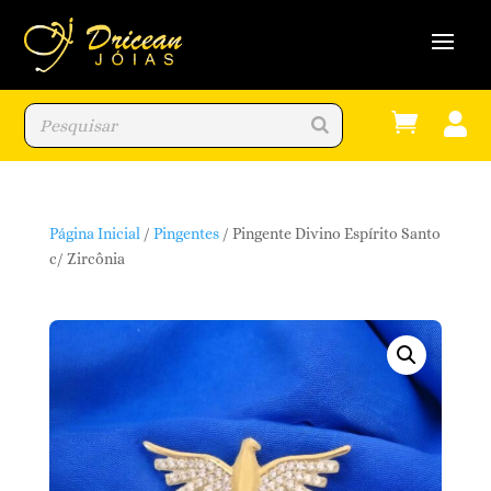


Página Inicial
/
Pingentes
/ Pingente Divino Espírito Santo
c/ Zircônia