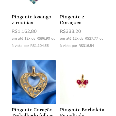
Pingente losango
Pingente 2
zirconias
Corações
R$
1.162,80
R$
333,20
em até 12x de
R$
96,90
ou
em até 12x de
R$
27,77
ou
à vista por
R$
1.104,66
à vista por
R$
316,54
Pingente Coração
Pingente Borboleta
Trabalhado folhas
Esmaltada