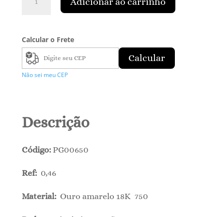
Adicionar ao carrinho
Coração
Ouro
Amarelo
com
Calcular o Frete
Zircônia
Calcular
quantidade
Não sei meu CEP
Descrição
Código:
PG00650
Ref:
0,46
Material:
Ouro amarelo 18K 750