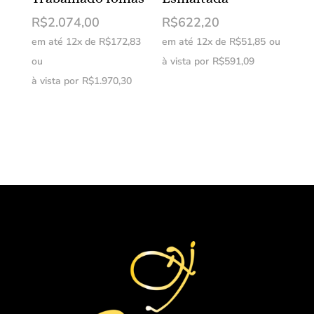
R$
2.074,00
R$
622,20
em até 12x de
R$
172,83
em até 12x de
R$
51,85
ou
ou
à vista por
R$
591,09
à vista por
R$
1.970,30