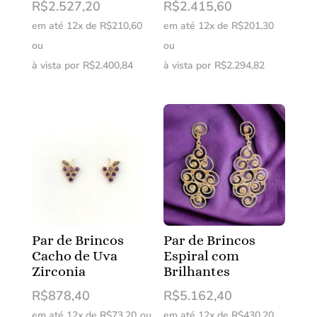
R$
2.527,20
R$
2.415,60
em até 12x de
R$
210,60
em até 12x de
R$
201,30
ou
ou
à vista por
R$
2.400,84
à vista por
R$
2.294,82
Par de Brincos
Par de Brincos
Cacho de Uva
Espiral com
Zirconia
Brilhantes
R$
878,40
R$
5.162,40
em até 12x de
R$
73,20
ou
em até 12x de
R$
430,20