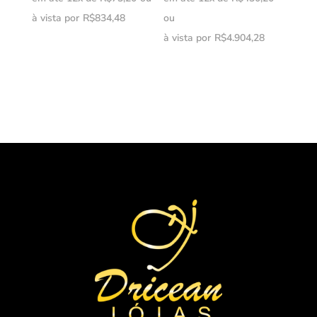
à vista por
R$
834,48
ou
à vista por
R$
4.904,28