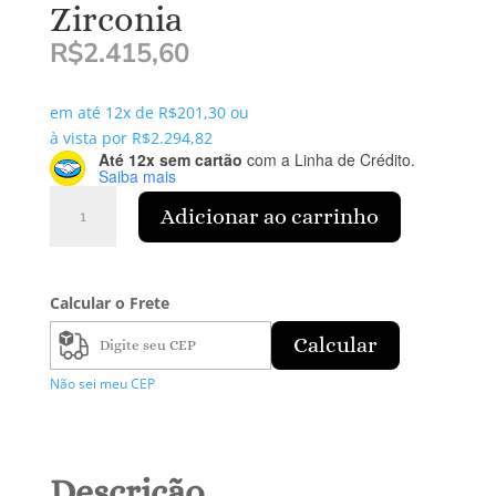
Zirconia
R$
2.415,60
em até 12x de
R$
201,30
ou
à vista por
R$
2.294,82
Até 12x sem cartão
com a Linha de Crédito.
Saiba mais
Par
Adicionar ao carrinho
de
Brincos
Galeria
Zirconia
Calcular o Frete
quantidade
Calcular
Não sei meu CEP
Descrição