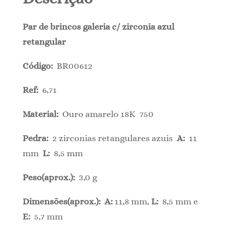
Par de brincos galeria c/ zirconia azul
retangular
Código:
BR00612
Ref:
6,71
Material:
Ouro amarelo 18K 750
Pedra:
2 zirconias retangulares azuis
A:
11
mm
L:
8,5 mm
Peso(aprox.):
3,0 g
Dimensões(aprox.): A:
11,8 mm,
L:
8,5 mm e
E:
5,7 mm