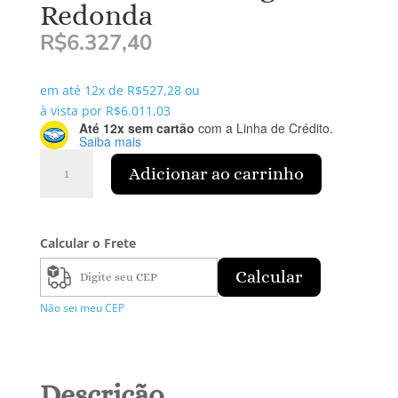
Redonda
R$
6.327,40
em até 12x de
R$
527,28
ou
à vista por
R$
6.011,03
Até 12x sem cartão
com a Linha de Crédito.
Saiba mais
Par
Adicionar ao carrinho
de
Brincos
Argola
Redonda
Calcular o Frete
quantidade
Calcular
Não sei meu CEP
Descrição