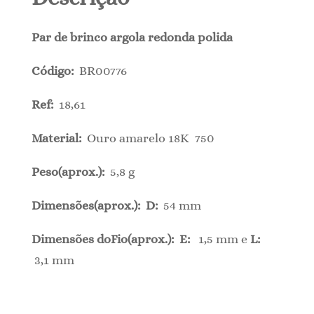
Par de brinco argola redonda polida
Código:
BR00776
Ref:
18,61
Material:
Ouro amarelo 18K 750
Peso(aprox.):
5,8 g
Dimensões(aprox.): D:
54 mm
Dimensões do
Fio(aprox.): E:
1,5 mm e
L:
3,1 mm