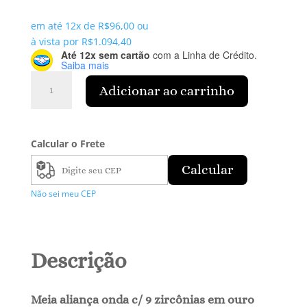
em até 12x de
R$
96,00
ou
à vista por
R$
1.094,40
Até 12x sem cartão
com a Linha de Crédito.
Saiba mais
Meia
Adicionar ao carrinho
Aliança
onda
Zircônia
em
Calcular o Frete
Ouro
Calcular
Branco
18K
Não sei meu CEP
quantidade
Descrição
Meia aliança onda c/ 9 zircônias em ouro