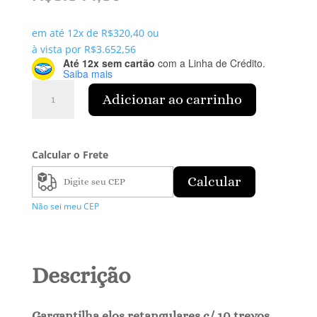
em até 12x de
R$
320,40
ou
à vista por
R$
3.652,56
Até 12x sem cartão
com a Linha de Crédito.
Saiba mais
Gargantilha
Adicionar ao carrinho
Trevo
Ônix
quantidade
Calcular o Frete
Calcular
Não sei meu CEP
Descrição
Gargantilha elos retangulares c/ 10 trevos