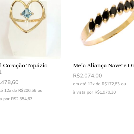
l Coração Topázio
Meia Aliança Navete O
l
R$
2.074,00
.478,60
em até 12x de
R$
172,83
ou
té 12x de
R$
206,55
ou
à vista por
R$
1.970,30
ta por
R$
2.354,67