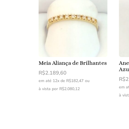
Meia Aliança de Brilhantes
Ane
Azu
R$
2.189,60
R$
2
em até 12x de
R$
182,47
ou
em a
à vista por
R$
2.080,12
à vis