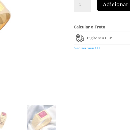
Adicionar 
Masculino
c/
Zirconia
quantidade
Calcular o Frete
Não sei meu CEP