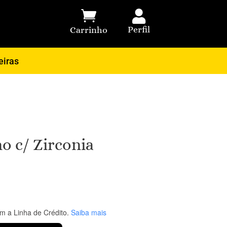


Perfil
Carrinho
eiras
o c/ Zirconia
 a Linha de Crédito.
Saiba mais