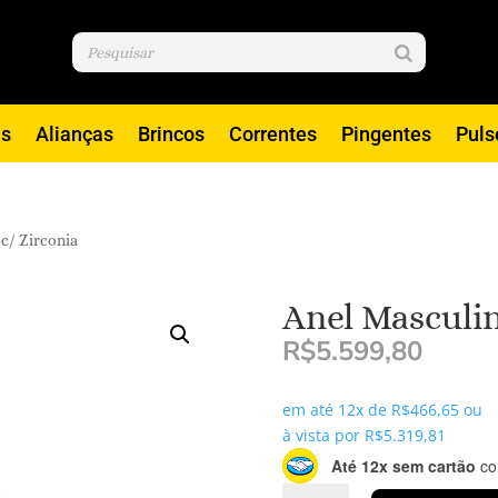
is
Alianças
Brincos
Correntes
Pingentes
Puls
 c/ Zirconia
Anel Masculin
R$
5.599,80
em até 12x de
R$
466,65
ou
à vista por
R$
5.319,81
Até 12x sem cartão
com
Anel