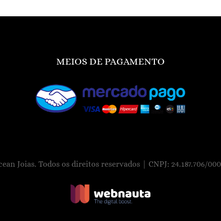
MEIOS DE PAGAMENTO
cean Joias. Todos os direitos reservados | CNPJ: 24.187.706/000