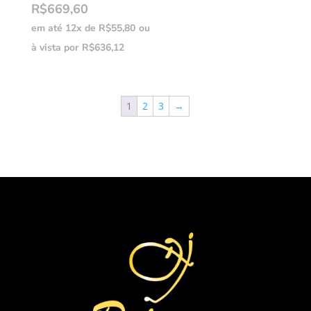
R$
669,60
em até 12x de
R$
55,80
ou
à vista por
R$
636,12
1
2
3
→